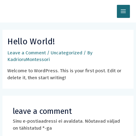
Skip
MAI
to
content
MEN
Hello World!
Leave a Comment
/
Uncategorized
/ By
KadrioruMontessori
Welcome to WordPress. This is your first post. Edit or
delete it, then start writing!
leave a comment
Sinu e-postiaadressi ei avaldata.
Nõutavad väljad
on tähistatud
*
-ga